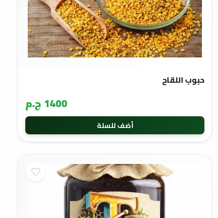
حبوب اللقاح
1400 ج.م
أضف للسلة