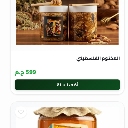
المختوم الفلسطيني
599 ج.م
أضف للسلة