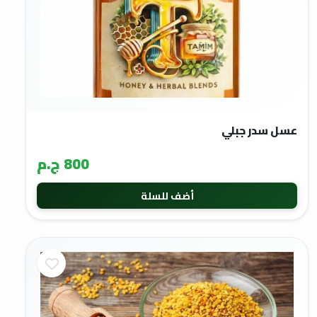
عسل سدر جبلي
800 ج.م
أضف للسلة