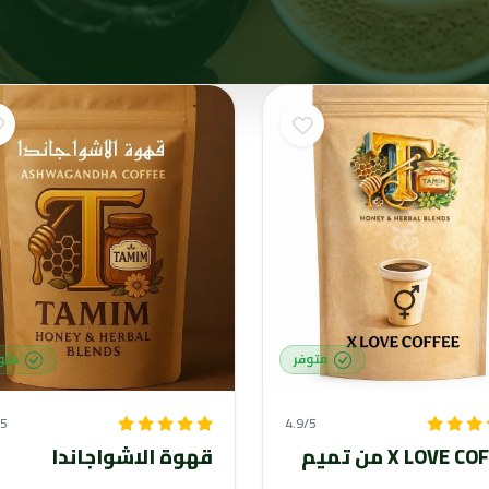
متوفر
متو
/5
4.9/5
X LOVE  من تميم
قهوة الاشواجاندا