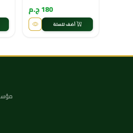
180 ج.م
أضف للسلة
مؤسسة