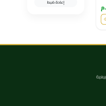
إعادة ضبط
يعية