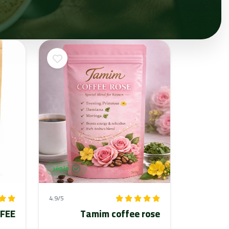
متوفر
4.9/5
Tamim coffee rose
COFFEE