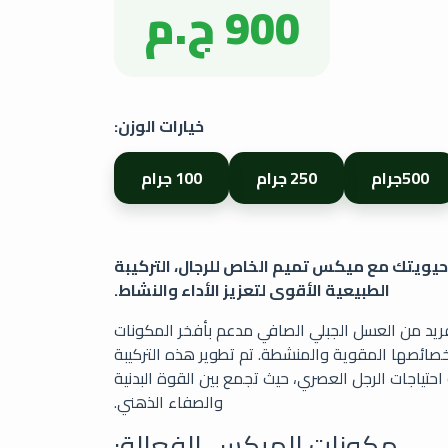
900 ج.م
خيارات الوزن:
500جرام
250 جرام
100 جرام
يويتك مع ميكس تميم الخاص للرجال، التركيبة
الطبيعية الأقوى لتعزيز الأداء والنشاط.
يد من العسل الجبلي الصافي مدعم بأفخر المكونات
خصائصها المقوية والمنشطة. تم تطوير هذه التركيبة
ة احتياجات الرجل العصري، حيث تجمع بين القوة البدنية
والصفاء الذهني.
مكونات الميكس الفعالة: