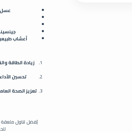
عسل س
جينسينج
أعشاب طبيعية
زيادة الطاقة والق
تحسين الأداء 
تعزيز الصحة العام
يُفضل تناول ملعقة ص
للح