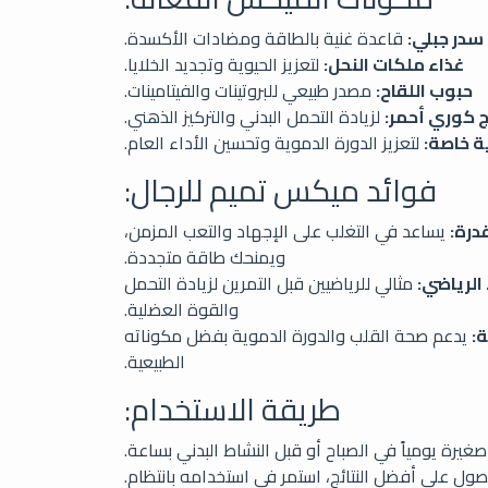
در جبلي:
قاعدة غنية بالطاقة ومضادات الأكسدة.
غذاء ملكات النحل:
لتعزيز الحيوية وتجديد الخلايا.
حبوب اللقاح:
مصدر طبيعي للبروتينات والفيتامينات.
 كوري أحمر:
لزيادة التحمل البدني والتركيز الذهني.
 خاصة:
لتعزيز الدورة الدموية وتحسين الأداء العام.
فوائد ميكس تميم للرجال:
درة:
يساعد في التغلب على الإجهاد والتعب المزمن،
ويمنحك طاقة متجددة.
الرياضي:
مثالي للرياضيين قبل التمرين لزيادة التحمل
والقوة العضلية.
ة:
يدعم صحة القلب والدورة الدموية بفضل مكوناته
الطبيعية.
طريقة الاستخدام:
غيرة يومياً في الصباح أو قبل النشاط البدني بساعة.
صول على أفضل النتائج، استمر في استخدامه بانتظام.