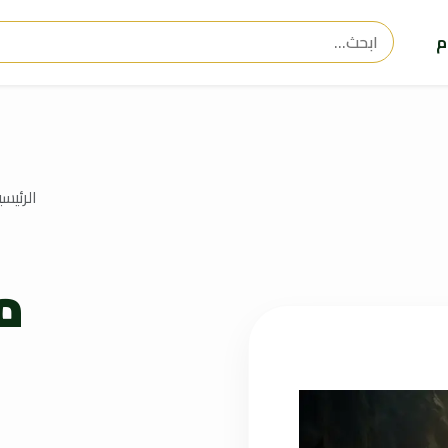
م
الرئيسي
م