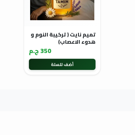
تميم نايت ( تركيبة النوم و
هدوء الاعصاب)
350 ج.م
أضف للسلة