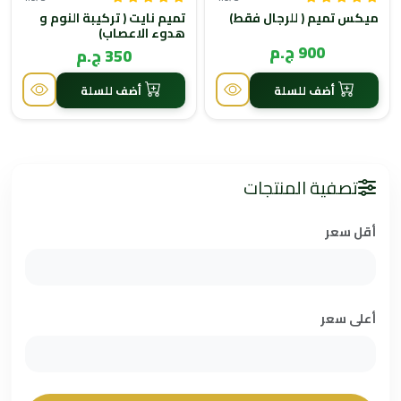
ميكس تميم ( للرجال فقط)
تميم نايت ( تركيبة النوم و
هدوء الاعصاب)
900 ج.م
350 ج.م
أضف للسلة
أضف للسلة
تصفية المنتجات
أقل سعر
أعلى سعر